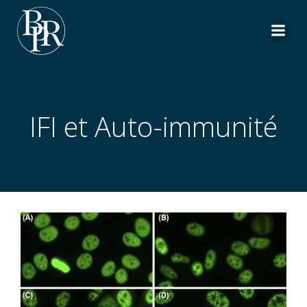
Aller
au
contenu
IFI et Auto-immunité