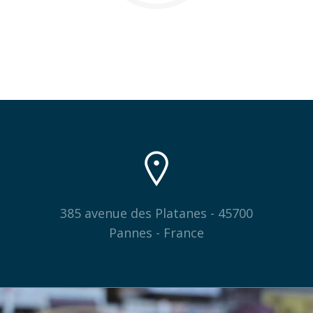
385 avenue des Platanes - 45700
Pannes - France