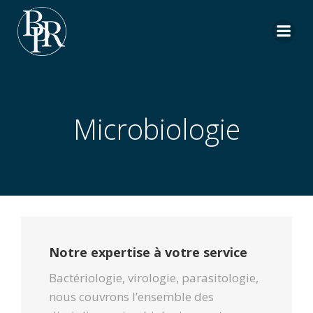
Aller
au
contenu
Microbiologie
Notre expertise à votre service
Bactériologie, virologie, parasitologie,
nous couvrons l’ensemble des