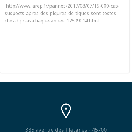
http://www.larep.fr/pannes/2017/08/07/15-000-cas-
suspects-apres-des-piqures-de-tiques-sont-testes-
chez-bpr-as-chaque-annee_12509014.html
385 avenue des Platanes - 45700