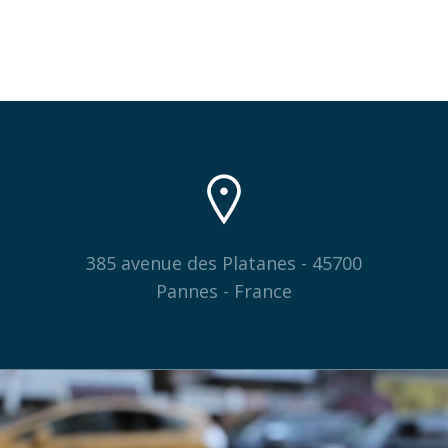
385 avenue des Platanes - 45700
Pannes - France