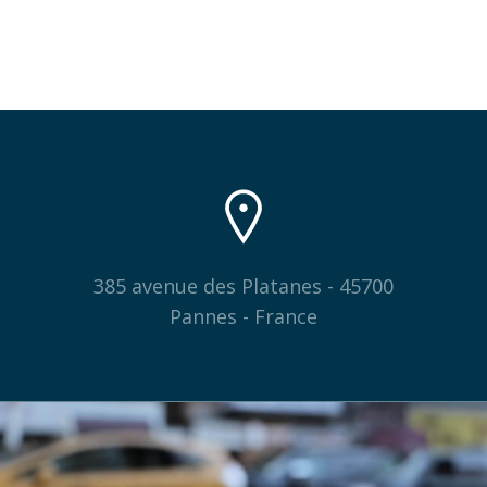
385 avenue des Platanes - 45700
Pannes - France