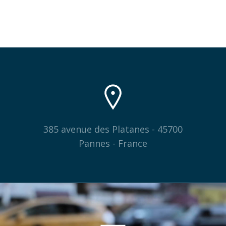
385 avenue des Platanes - 45700
Pannes - France