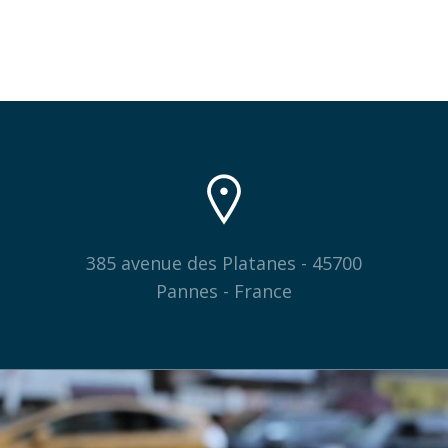
385 avenue des Platanes - 45700
Pannes - France