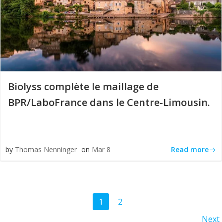
Biolyss complète le maillage de
BPR/LaboFrance dans le Centre-Limousin.
Read more
by
Thomas Nenninger
on
Mar 8
Posts
Page
Page
1
2
navigation
Posts
Next