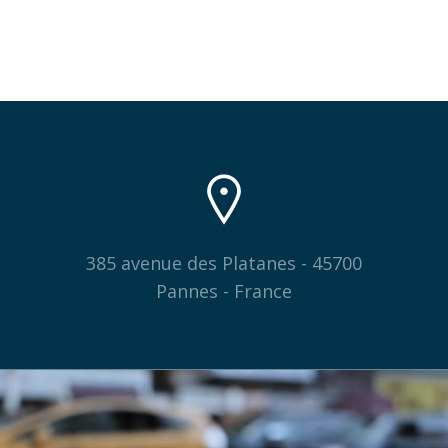
385 avenue des Platanes - 45700
Pannes - France