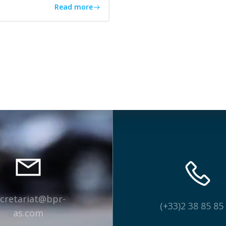
Read more
cretariat@bpr-
(+33)2 38 85 85
as.com