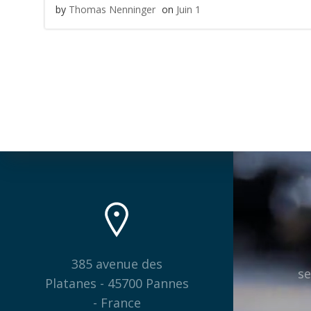
by
Thomas Nenninger
on
Juin 1
385 avenue des
se
Platanes - 45700 Pannes
- France